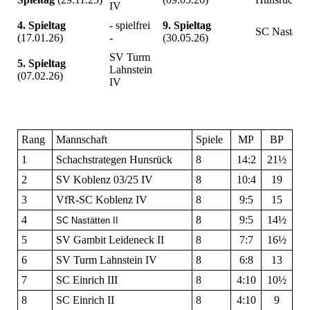
IV
4. Spieltag
- spielfrei
9. Spieltag
SC Nastätten
(17.01.26)
-
(30.05.26)
SV Turm
5. Spieltag
Lahnstein
(07.02.26)
IV
Rang
Mannschaft
Spiele
MP
BP
1
Schachstrategen Hunsrück
8
14:2
21½
2
SV Koblenz 03/25 IV
8
10:4
19
3
VfR-SC Koblenz IV
8
9:5
15
4
8
9:5
14½
SC Nastätten II
5
SV Gambit Leideneck II
8
7:7
16½
6
SV Turm Lahnstein IV
8
6:8
13
7
SC Einrich III
8
4:10
10½
8
SC Einrich II
8
4:10
9