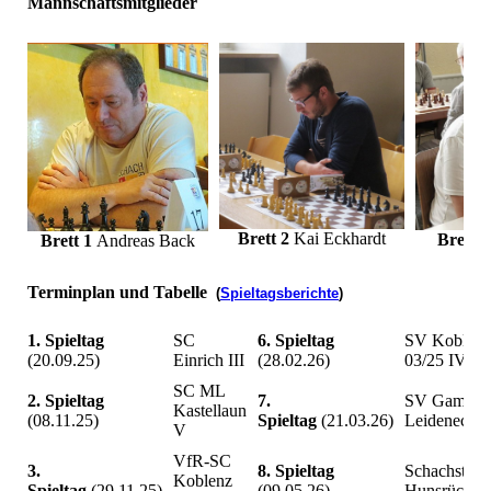
Mannschaftsmitglieder
Brett 2
Kai Eckhardt
Brett 3
B
rett 1
Andreas Back
Terminplan und Tabelle
(
Spieltagsberichte
)
1. Spieltag
SC
6. Spieltag
SV Koblenz
(20.09.25)
Einrich III
(28.02.26)
03/25 IV
SC ML
2. Spieltag
7.
SV Gambit
Kastellaun
(08.11.25)
Spieltag
(21.03.26)
Leideneck I
V
VfR-SC
3.
8. Spieltag
Schachstrat
Koblenz
Spieltag
(29.11.25)
(09.05.26)
Hunsrück