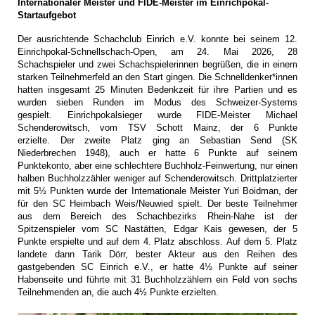
Internationaler Meister und FIDE-Meister im Einrichpokal-
Startaufgebot
Der ausrichtende Schachclub Einrich e.V. konnte bei seinem 12.
Einrichpokal-Schnellschach-Open, am 24. Mai 2026, 28
Schachspieler und zwei Schachspielerinnen begrüßen, die in einem
starken Teilnehmerfeld an den Start gingen. Die Schnelldenker*innen
hatten insgesamt 25 Minuten Bedenkzeit für ihre Partien und es
wurden sieben Runden im Modus des Schweizer-Systems
gespielt.
Einrichpokalsieger wurde FIDE-Meister Michael
Schenderowitsch, vom TSV Schott Mainz, der 6 Punkte
erzielte.
Der zweite Platz ging an Sebastian Send (SK
Niederbrechen 1948), auch er hatte 6 Punkte auf seinem
Punktekonto, aber eine schlechtere Buchholz-Feinwertung, nur einen
halben Buchholzzähler weniger auf Schenderowitsch.
Drittplatzierter
mit 5½ Punkten wurde der Internationale Meister Yuri Boidman, der
für den SC Heimbach Weis/Neuwied spielt.
Der beste Teilnehmer
aus dem Bereich des Schachbezirks Rhein-Nahe ist der
Spitzenspieler vom SC Nastätten, Edgar Kais gewesen, der 5
Punkte erspielte und auf dem 4. Platz abschloss.
Auf dem 5. Platz
landete dann Tarik Dörr, bester Akteur aus den Reihen des
gastgebenden SC Einrich e.V., er hatte 4½ Punkte auf seiner
Habenseite und führte mit 31 Buchholzzählern ein Feld von sechs
Teilnehmenden an, die auch 4½ Punkte erzielten.