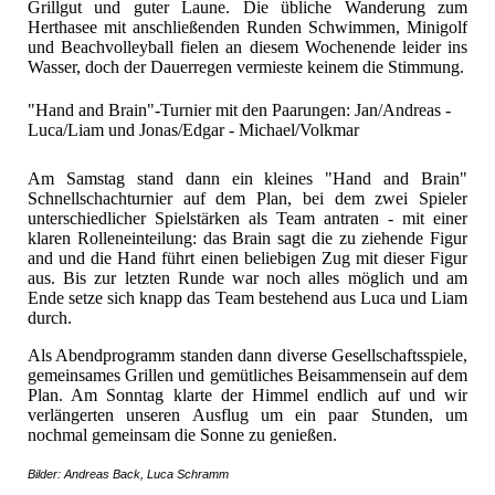
Grillgut und guter Laune. Die übliche Wanderung zum
Herthasee mit anschließenden Runden Schwimmen, Minigolf
und Beachvolleyball fielen an diesem Wochenende leider ins
Wasser, doch der Dauerregen vermieste keinem die Stimmung.
"Hand and Brain"-Turnier mit den Paarungen: Jan/Andreas -
Luca/Liam und Jonas/Edgar - Michael/Volkmar
Am Samstag stand dann ein kleines "Hand and Brain"
Schnellschachturnier auf dem Plan, bei dem zwei Spieler
unterschiedlicher Spielstärken als Team antraten - mit einer
klaren Rolleneinteilung: das Brain sagt die zu ziehende Figur
and und die Hand führt einen beliebigen Zug mit dieser Figur
aus. Bis zur letzten Runde war noch alles möglich und am
Ende setze sich knapp das Team bestehend aus Luca und Liam
durch.
Als Abendprogramm standen dann diverse Gesellschaftsspiele,
gemeinsames Grillen und gemütliches Beisammensein auf dem
Plan. Am Sonntag klarte der Himmel endlich auf und wir
verlängerten unseren Ausflug um ein paar Stunden, um
nochmal gemeinsam die Sonne zu genießen.
Bilder: Andreas Back, Luca Schramm