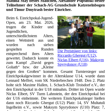
Matilda May bestes Mädchen, Alexander Psipsinski bester
Teilnehmer der Schach-AG Grundschule Katzenelnbogen
und Timur Dmytrash bester Einricher.
Beim 6. Einrichpokal-Jugend-
Open, am 23. Mai. 2026,
trugen die Kinder und
Jugendlichen,
unterschiedlichstem Alters,
einen Wettstreit aus und
wurden nach sieben
gespielten Runden
Die Preisträger von links:
entsprechend ihres Alters
Riccardo Ghergut (U12),
gewertet. Dadurch konnte es
Niclas Elbert (U16), Maksym
zum Kampf „David gegen
Spyrydonov (U18)
Goliath“ bzw. der „Kleine
gegen den Großen“ kommen. Gesamt Turniersieger und
Einrichpokalgewinner in der Altersklasse U14, wurde dann
Lennard Meffert, vom SK Niederbrechen 1948. Den 2. Platz
holte sich Maxime Hallen, 1. Schach-Klub Troisdorf e.V., der
den Einrichpokal in der U18 mitnahm. Dritter im Open wurde
Niclas Elbert, SV Turm Lahnstein, der den Einrichpokal bei
der U16 einheimste. Die weiteren Einrichpokalsieger hießen
dann noch Riccardo Ghergut (U12) Platz: 14, SV Multatuli
Ingelheim e.V., sowie Maksym Spyrydonov (U10) Platz: 7,