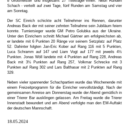
8 Großmeister und insgesamt 27 Titelträger*innen. Neun Runden
Schach - verteilt auf zwei Tage, fünf Runden am Samstag und vier
am Sonntag.
Der SC Einrich schickte acht Teilnehmer ins Rennen, darunter
Andreas Back der mit seiner zehnten Teilnahme sein Jubiläum feiern
konnte. Turniersieger wurde GM Petro Golubka aus der Ukraine.
Unter den Einrichern schnitt Michael Gärtner am erfolgreichsten ab,
er landete mit 6 Punkten 20 Ränge vor seinem Setzplatz auf Platz
52. Dahinter folgten Jan-Eric Kober auf Rang 116 mit 5 Punkten,
Luca Schramm auf 147 und Liam Vogt auf 177 mit jeweils 4½
Punkten. Jonas Wöll landete mit 4 Punkten auf Rang 228, Andreas
Back mit 3½ Punkten auf Rang 257, Volkmar Schrecke mit 3
Punkten auf Rang 302 und Lars Balthasar mit 2 Punkten auf Rang
329.
Neben vieler spannender Schachpartien wurde das Wochenende mit
einem
Freizeitprogramm für die Einricher vervollständigt. Nach der
gemeinsamen Anreise am Donner
stag wurde der Abend gemütlich in
einer Trierer Bar ausklingen gelassen. Am Freitag wurde die Trierer
Innenstadt bewundert und am Abend verfolgte man den EM-Auftakt
der deutschen Mannschaft.
18.05.2024