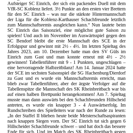
Aufsteiger SC Einrich, der sich ein packendes Duell mit dem
VfR-SC Koblenz liefert. 3½ Punkte an den ersten vier Brettern
für den SC Einrich – was nur die stärkste Hintermannschaft
der Liga für die Koblenz-Karthauser Schachfreunde letztlich
zum Mannschaftsremis ausgleichen kann.“ Nun lautete beim
SC Einrich das Saisonziel, eine möglichst gute Saison zu
spielen! Und auch im November im Auswärtsspiel gegen den
SC Bendorf bleibt die erste Mannschaft des SCE in der
Erfolgspur und gewinnt mit 2½ - 4½. Im letzten Spieltag des
Jahres 2023, am 10. Dezember hatte man den SV Güls im
Einrich zum Gast und man konnte erneut mit 4½ - 2½
gewinnen! Tabellenführer mit 9 - 1 Punkten, ungeschlagen –
eine hervorragende Halbzeitbilanz! Am 14. Januar 2024 hatte
der SCE im sechsten Saisonspiel die SG Hachenburg/Dierdorf
zu Gast und es wurde ein Mannschaftsremis erreicht, man
blieb zwar Tabellenführer, aber der ärgste Verfolger auf die
Tabellenspitze die Mannschaft des SK Rheinbreitbach war bis
auf einen halben Brettpunkt herangekommen! Am 7. Spieltag
musste man dann auswärts bei den Schachfreunden Hillscheid
antreten, es wurde ein knapper 3 - 4 Auswärtserfolg. Im
Rundschreiben des Spielleiters war nach der Runde zu lesen:
„In der Staffel II blieben heute beide Meisterschaftsaspiranten
nach knappen Siegen vorn. Der SC Einrich tut sich gegen 6
Hillscheider Schachfreunde schwer – und hat doch das bessere
Ende für sich. Und im Match des SK Rheinbreitbach gegen