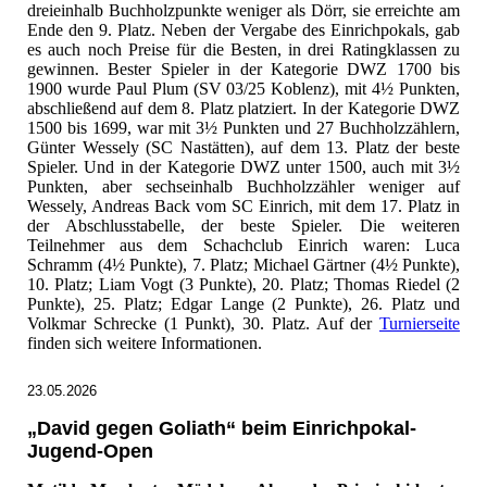
dreieinhalb Buchholzpunkte weniger als Dörr, sie erreichte am
Ende den 9. Platz. Neben der Vergabe des Einrichpokals, gab
es auch noch Preise für die Besten, in drei Ratingklassen zu
gewinnen. Bester Spieler in der Kategorie DWZ 1700 bis
1900 wurde Paul Plum (SV 03/25 Koblenz), mit 4½ Punkten,
abschließend auf dem 8. Platz platziert. In der Kategorie DWZ
1500 bis 1699, war mit 3½ Punkten und 27 Buchholzzählern,
Günter Wessely (SC Nastätten), auf dem 13. Platz der beste
Spieler. Und in der Kategorie DWZ unter 1500, auch mit 3½
Punkten, aber sechseinhalb Buchholzzähler weniger auf
Wessely, Andreas Back vom SC Einrich, mit dem 17. Platz in
der Abschlusstabelle, der beste Spieler. Die weiteren
Teilnehmer aus dem Schachclub Einrich waren: Luca
Schramm (4½ Punkte), 7. Platz; Michael Gärtner (4½ Punkte),
10. Platz; Liam Vogt (3 Punkte), 20. Platz; Thomas Riedel (2
Punkte), 25. Platz; Edgar Lange (2 Punkte), 26. Platz und
Volkmar Schrecke (1 Punkt), 30. Platz. Auf der
Turnierseite
finden sich weitere Informationen.
23.05.2026
„David gegen Goliath“ beim Einrichpokal-
Jugend-Open