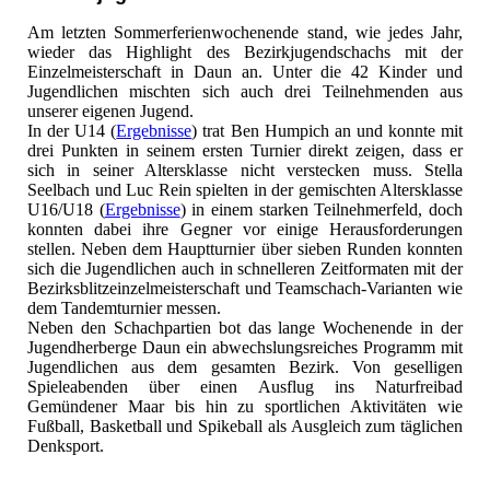
Am letzten Sommerferienwochenende stand, wie jedes Jahr,
wieder das Highlight des Bezirkjugendschachs mit der
Einzelmeisterschaft in Daun an. Unter die 42 Kinder und
Jugendlichen mischten sich auch drei Teilnehmenden aus
unserer eigenen Jugend.
In der U14 (
Ergebnisse
) trat Ben Humpich an und konnte mit
drei Punkten in seinem ersten Turnier direkt zeigen, dass er
sich in seiner Altersklasse nicht verstecken muss. Stella
Seelbach und Luc Rein spielten in der gemischten Altersklasse
U16/U18 (
Ergebnisse
) in einem starken Teilnehmerfeld, doch
konnten dabei ihre Gegner vor einige Herausforderungen
stellen. Neben dem Hauptturnier über sieben Runden konnten
sich die Jugendlichen auch in schnelleren Zeitformaten mit der
Bezirksblitzeinzelmeisterschaft und Teamschach-Varianten wie
dem Tandemturnier messen.
Neben den Schachpartien bot das lange Wochenende in der
Jugendherberge Daun ein abwechslungsreiches Programm mit
Jugendlichen aus dem gesamten Bezirk. Von geselligen
Spieleabenden über einen Ausflug ins Naturfreibad
Gemündener Maar bis hin zu sportlichen Aktivitäten wie
Fußball, Basketball und Spikeball als Ausgleich zum täglichen
Denksport.