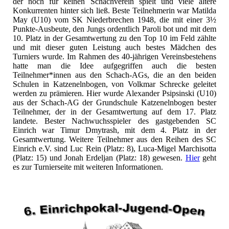
der noch für keinen Schachverein spielt und viele ältere
Konkurrenten hinter sich ließ. Beste Teilnehmerin war Matilda
May (U10) vom SK Niederbrechen 1948, die mit einer 3½
Punkte-Ausbeute, den Jungs ordentlich Paroli bot und mit dem
10. Platz in der Gesamtwertung zu den Top 10 im Feld zählte
und mit dieser guten Leistung auch bestes Mädchen des
Turniers wurde. Im Rahmen des 40-jährigen Vereinsbestehens
hatte man die Idee aufgegriffen auch die besten
Teilnehmer*innen aus den Schach-AGs, die an den beiden
Schulen in Katzenelnbogen, von Volkmar Schrecke geleitet
werden zu prämieren. Hier wurde Alexander Psipsinski (U10)
aus der Schach-AG der Grundschule Katzenelnbogen bester
Teilnehmer, der in der Gesamtwertung auf dem 17. Platz
landete. Bester Nachwuchsspieler des gastgebenden SC
Einrich war Timur Dmytrash, mit dem 4. Platz in der
Gesamtwertung. Weitere Teilnehmer aus den Reihen des SC
Einrich e.V. sind Luc Rein (Platz: 8), Luca-Migel Marchisotta
(Platz: 15) und Jonah Erdeljan (Platz: 18) gewesen.
Hier
geht
es zur Turnierseite mit weiteren Informationen.