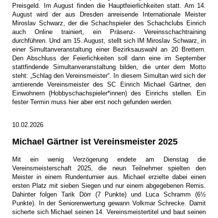
Preisgeld. Im August finden die Hauptfeierlichkeiten statt. Am 14.
August wird der aus Dresden anreisende Internationale Meister
Miroslav Schwarz, der die Schachspieler des Schachclubs Einrich
auch Online trainiert, ein Präsenz- Vereinsschachtraining
durchführen. Und am 15. August, stellt sich IM Miroslav Schwarz, in
einer Simultanveranstaltung einer Bezirksauswahl an 20 Brettern.
Den Abschluss der Feierlichkeiten soll dann eine im September
stattfindende Simultanveranstaltung bilden, die unter dem Motto
steht: „Schlag den Vereinsmeister“. In diesem Simultan wird sich der
amtierende Vereinsmeister des SC Einrich Michael Gärtner, den
Einwohnern (Hobbyschachspieler*innen) des Einrichs stellen. Ein
fester Termin muss hier aber erst noch gefunden werden.
10.02.2026
Michael Gärtner ist Vereinsmeister 2025
Mit ein wenig Verzögerung endete am Dienstag die
Vereinsmeisterschaft 2025, die neun Teilnehmer spielten den
Meister in einem Rundenturnier aus. Michael erzielte dabei einen
ersten Platz mit sieben Siegen und nur einem abgegebenen Remis.
Dahinter folgen Tarik Dörr (7 Punkte) und Luca Schramm (6½
Punkte). In der Seniorenwertung gewann Volkmar Schrecke. Damit
sicherte sich Michael seinen 14. Vereinsmeistertitel und baut seinen