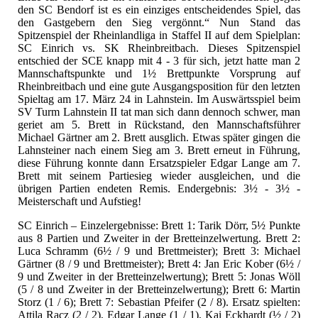
den SC Bendorf ist es ein einziges entscheidendes Spiel, das
den Gastgebern den Sieg vergönnt.“ Nun Stand das
Spitzenspiel der Rheinlandliga in Staffel II auf dem Spielplan:
SC Einrich vs. SK Rheinbreitbach. Dieses Spitzenspiel
entschied der SCE knapp mit 4 - 3 für sich, jetzt hatte man 2
Mannschaftspunkte und 1½ Brettpunkte Vorsprung auf
Rheinbreitbach und eine gute Ausgangsposition für den letzten
Spieltag am 17. März 24 in Lahnstein. Im Auswärtsspiel beim
SV Turm Lahnstein II tat man sich dann dennoch schwer, man
geriet am 5. Brett in Rückstand, den Mannschaftsführer
Michael Gärtner am 2. Brett ausglich. Etwas später gingen die
Lahnsteiner nach einem Sieg am 3. Brett erneut in Führung,
diese Führung konnte dann Ersatzspieler Edgar Lange am 7.
Brett mit seinem Partiesieg wieder ausgleichen, und die
übrigen Partien endeten Remis. Endergebnis: 3½ - 3½ -
Meisterschaft und Aufstieg!
SC Einrich – Einzelergebnisse: Brett 1: Tarik Dörr, 5½ Punkte
aus 8 Partien und Zweiter in der Bretteinzelwertung. Brett 2:
Luca Schramm (6½ / 9 und Brettmeister); Brett 3: Michael
Gärtner (8 / 9 und Brettmeister); Brett 4: Jan Eric Kober (6½ /
9 und Zweiter in der Bretteinzelwertung); Brett 5: Jonas Wöll
(5 / 8 und Zweiter in der Bretteinzelwertung); Brett 6: Martin
Storz (1 / 6); Brett 7: Sebastian Pfeifer (2 / 8). Ersatz spielten:
Attila Racz (2 / 2), Edgar Lange (1 / 1), Kai Eckhardt (½ / 2)