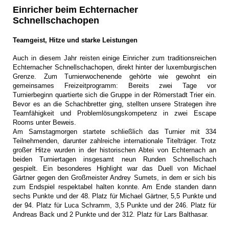
Einricher beim Echternacher
Schnellschachopen
Teamgeist, Hitze und starke Leistungen
Auch in diesem Jahr reisten einige Einricher zum traditionsreichen
Echternacher Schnellschachopen, direkt hinter der luxemburgischen
Grenze. Zum Turnierwochenende gehörte wie gewohnt ein
gemeinsames Freizeitprogramm: Bereits zwei Tage vor
Turnierbeginn quartierte sich die Gruppe in der Römerstadt Trier ein.
Bevor es an die Schachbretter ging, stellten unsere Strategen ihre
Teamfähigkeit und Problemlösungskompetenz in zwei Escape
Rooms unter Beweis.
Am Samstagmorgen startete schließlich das Turnier mit 334
Teilnehmenden, darunter zahlreiche internationale Titelträger. Trotz
großer Hitze wurden in der historischen Abtei von Echternach an
beiden Turniertagen insgesamt neun Runden Schnellschach
gespielt. Ein besonderes Highlight war das Duell von Michael
Gärtner gegen den Großmeister Andrey Sumets, in dem er sich bis
zum Endspiel respektabel halten konnte. Am Ende standen dann
sechs Punkte und der 48. Platz für Michael Gärtner, 5,5 Punkte und
der 94. Platz für Luca Schramm, 3,5 Punkte und der 246. Platz für
Andreas Back und 2 Punkte und der 312. Platz für Lars Balthasar.