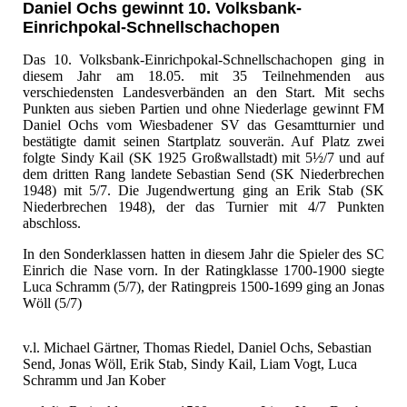
Daniel Ochs gewinnt 10. Volksbank-
Einrichpokal-Schnellschachopen
Das 10. Volksbank-Einrichpokal-Schnellschachopen ging in
diesem Jahr am 18.05. mit 35 Teilnehmenden aus
verschiedensten Landesverbänden an den Start. Mit sechs
Punkten aus sieben Partien und ohne Niederlage gewinnt FM
Daniel Ochs vom Wiesbadener SV das Gesamtturnier und
bestätigte damit seinen Startplatz souverän. Auf Platz zwei
folgte Sindy Kail (SK 1925 Großwallstadt) mit 5½/7 und auf
dem dritten Rang landete Sebastian Send (SK Niederbrechen
1948) mit 5/7. Die Jugendwertung ging an Erik Stab (SK
Niederbrechen 1948), der das Turnier mit 4/7 Punkten
abschloss.
In den Sonderklassen hatten in diesem Jahr die Spieler des SC
Einrich die Nase vorn. In der Ratingklasse 1700-1900 siegte
Luca Schramm (5/7), der Ratingpreis 1500-1699 ging an Jonas
Wöll (5/7)
v.l. Michael Gärtner, Thomas Riedel, Daniel Ochs, Sebastian
Send, Jonas Wöll, Erik Stab, Sindy Kail, Liam Vogt, Luca
Schramm und Jan Kober