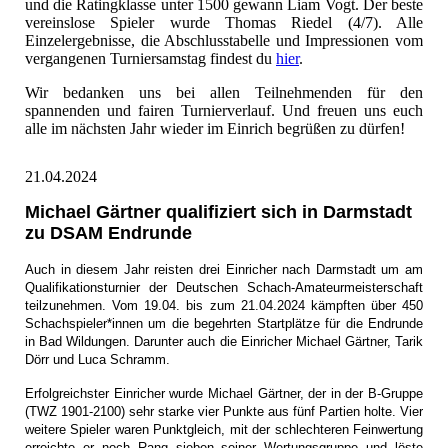
und die Ratingklasse unter 1500 gewann Liam Vogt. Der beste
vereinslose Spieler wurde Thomas Riedel (4/7). Alle
Einzelergebnisse, die Abschlusstabelle und Impressionen vom
vergangenen Turniersamstag findest du
hier
.
Wir bedanken uns bei allen Teilnehmenden für den
spannenden und fairen Turnierverlauf. Und freuen uns euch
alle im nächsten Jahr wieder im Einrich begrüßen zu dürfen!
21.04.2024
Michael Gärtner qualifiziert sich in Darmstadt
zu DSAM Endrunde
Auch in diesem Jahr reisten drei Einricher nach Darmstadt um am
Qualifikationsturnier der Deutschen Schach-Amateurmeisterschaft
teilzunehmen. Vom 19.04. bis zum 21.04.2024 kämpften über 450
Schachspieler*innen um die begehrten Startplätze für die Endrunde
in Bad Wildungen. Darunter auch die Einricher Michael Gärtner, Tarik
Dörr und Luca Schramm.
Erfolgreichster Einricher wurde Michael Gärtner, der in der B-Gruppe
(TWZ 1901-2100) sehr starke vier Punkte aus fünf Partien holte. Vier
weitere Spieler waren Punktgleich, mit der schlechteren Feinwertung
erreichte er noch Rang sieben seiner Wertungsgruppe und löste