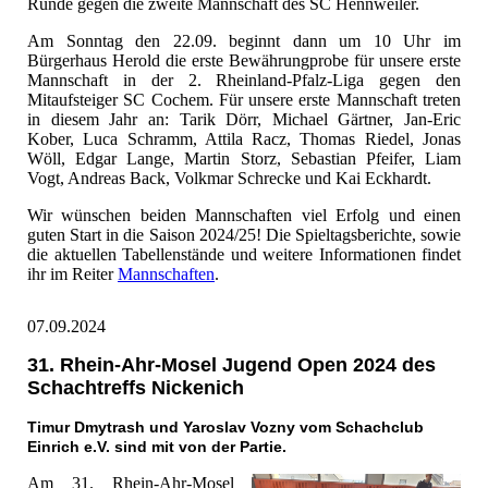
Runde gegen die zweite Mannschaft des SC Hennweiler.
Am Sonntag den 22.09. beginnt dann um 10 Uhr im
Bürgerhaus Herold die erste Bewährungprobe für unsere erste
Mannschaft in der 2. Rheinland-Pfalz-Liga gegen den
Mitaufsteiger SC Cochem. Für unsere erste Mannschaft treten
in diesem Jahr an: Tarik Dörr, Michael Gärtner, Jan-Eric
Kober, Luca Schramm, Attila Racz, Thomas Riedel, Jonas
Wöll, Edgar Lange, Martin Storz, Sebastian Pfeifer, Liam
Vogt, Andreas Back, Volkmar Schrecke und Kai Eckhardt.
Wir wünschen beiden Mannschaften viel Erfolg und einen
guten Start in die Saison 2024/25! Die Spieltagsberichte, sowie
die aktuellen Tabellenstände und weitere Informationen findet
ihr im Reiter
Mannschaften
.
07.09.2024
31. Rhein-Ahr-Mosel Jugend Open 2024 des
Schachtreffs Nickenich
Timur Dmytrash und Yaroslav Vozny vom Schachclub
Einrich e.V. sind mit von der Partie.
Am 31. Rhein-Ahr-Mosel