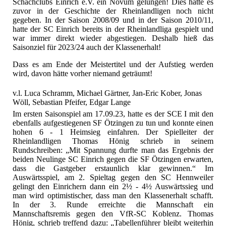
Schachclubs Einrich e.V. ein Novum gelungen! Dies hatte es
zuvor in der Geschichte der Rheinlandligen noch nicht
gegeben. In der Saison 2008/09 und in der Saison 2010/11,
hatte der SC Einrich bereits in der Rheinlandliga gespielt und
war immer direkt wieder abgestiegen. Deshalb hieß das
Saisonziel für 2023/24 auch der Klassenerhalt!
Dass es am Ende der Meistertitel und der Aufstieg werden
wird, davon hätte vorher niemand geträumt!
v.l. Luca Schramm, Michael Gärtner, Jan-Eric Kober, Jonas
Wöll, Sebastian Pfeifer, Edgar Lange
Im ersten Saisonspiel am 17.09.23, hatte es der SCE I mit den
ebenfalls aufgestiegenen SF Ötzingen zu tun und konnte einen
hohen 6 - 1 Heimsieg einfahren. Der Spielleiter der
Rheinlandligen Thomas Hönig schrieb in seinem
Rundschreiben: „Mit Spannung durfte man das Ergebnis der
beiden Neulinge SC Einrich gegen die SF Ötzingen erwarten,
dass die Gastgeber erstaunlich klar gewinnen.“ Im
Auswärtsspiel, am 2. Spieltag gegen den SC Hennweiler
gelingt den Einrichern dann ein 2½ - 4½ Auswärtssieg und
man wird optimistischer, dass man den Klassenerhalt schafft.
In der 3. Runde erreichte die Mannschaft ein
Mannschaftsremis gegen den VfR-SC Koblenz. Thomas
Hönig, schrieb treffend dazu: „Tabellenführer bleibt weiterhin